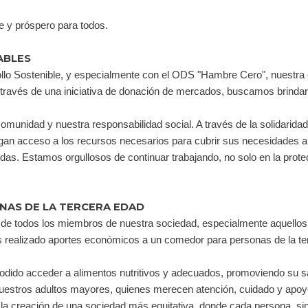
e y próspero para todos.
ABLES
llo Sostenible, y especialmente con el ODS "Hambre Cero", nuestra 
 través de una iniciativa de donación de mercados, buscamos brindar 
omunidad y nuestra responsabilidad social. A través de la solidaridad 
gan acceso a los recursos necesarios para cubrir sus necesidades a
das. Estamos orgullosos de continuar trabajando, no solo en la protec
NAS DE LA TERCERA EDAD
 todos los miembros de nuestra sociedad, especialmente aquellos q
 realizado aportes económicos a un comedor para personas de la terc
do acceder a alimentos nutritivos y adecuados, promoviendo su salud
 nuestros adultos mayores, quienes merecen atención, cuidado y apoy
a creación de una sociedad más equitativa, donde cada persona, sin 