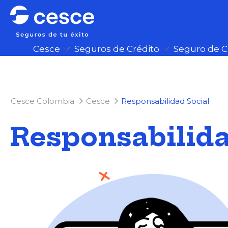
Cesce
Seguros de Crédito
Seguro de 
Cesce Colombia
Cesce
Responsabilidad Social
Responsabilida