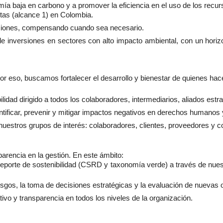
a baja en carbono y a promover la eficiencia en el uso de los recu
ctas (alcance 1) en Colombia.
aciones, compensando cuando sea necesario.
de inversiones en sectores con alto impacto ambiental, con un horiz
r eso, buscamos fortalecer el desarrollo y bienestar de quienes ha
ad dirigido a todos los colaboradores, intermediarios, aliados estra
ntificar, prevenir y mitigar impactos negativos en derechos humanos 
nuestros grupos de interés: colaboradores, clientes, proveedores y c
parencia en la gestión. En este ámbito:
eporte de sostenibilidad (CSRD y taxonomía verde) a través de nue
iesgos, la toma de decisiones estratégicas y la evaluación de nuevas
vo y transparencia en todos los niveles de la organización.