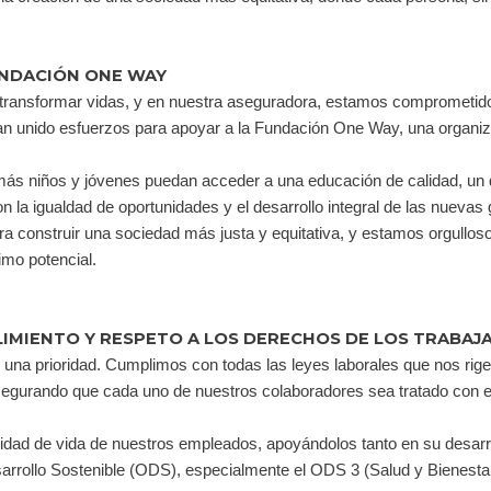
UNDACIÓN ONE WAY
transformar vidas, y en nuestra aseguradora, estamos comprometido
n unido esfuerzos para apoyar a la Fundación One Way, una organizac
ás niños y jóvenes puedan acceder a una educación de calidad, un d
n la igualdad de oportunidades y el desarrollo integral de las nuevas
a construir una sociedad más justa y equitativa, y estamos orgullo
imo potencial.
IMIENTO Y RESPETO A LOS DERECHOS DE LOS TRABAJ
una prioridad. Cumplimos con todas las leyes laborales que nos rige
egurando que cada uno de nuestros colaboradores sea tratado con e
dad de vida de nuestros empleados, apoyándolos tanto en su desarrol
sarrollo Sostenible (ODS), especialmente el ODS 3 (Salud y Bienest