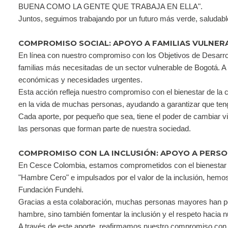
BUENA COMO LA GENTE QUE TRABAJA EN ELLA".
Juntos, seguimos trabajando por un futuro más verde, saludabl
COMPROMISO SOCIAL: APOYO A FAMILIAS VULNER
En línea con nuestro compromiso con los Objetivos de Desarro
familias más necesitadas de un sector vulnerable de Bogotá. A
económicas y necesidades urgentes.
Esta acción refleja nuestro compromiso con el bienestar de la c
en la vida de muchas personas, ayudando a garantizar que ten
Cada aporte, por pequeño que sea, tiene el poder de cambiar vi
las personas que forman parte de nuestra sociedad.
COMPROMISO CON LA INCLUSIÓN: APOYO A PERSO
En Cesce Colombia, estamos comprometidos con el bienestar de
"Hambre Cero" e impulsados por el valor de la inclusión, hemos
Fundación Fundehi.
Gracias a esta colaboración, muchas personas mayores han podi
hambre, sino también fomentar la inclusión y el respeto hacia
A través de este aporte, reafirmamos nuestro compromiso con l