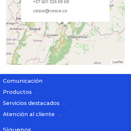
+57 601 326 69 69
cesce@cesce.co
Leaflet
Comunicación
Productos
Servicios destacados
Atención al cliente
Síguenos