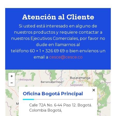
Cesce Colombia S.A. Compañía de Seguros registrado
Atención al Cliente
Si usted está interesado en alguno de
nuestros productos y requiere contactar a
nuestros Ejecutivos Comerciales, por favor no
dude en llamarnos al
teléfono 60 + 1 + 326 69 69 o bien envíenos un
email a
cesce@cesce.co
Oficina Bogotá Principal
Calle 72A No. 6-44 Piso 12. Bogotá.
Colombia Bogotá,