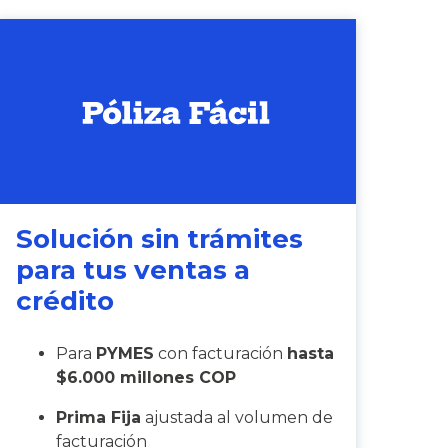
Solución sin trámites
para tus ventas a
crédito
Para
PYMES
con facturación
hasta
$6.000 millones COP
Prima Fija
ajustada al volumen de
facturación