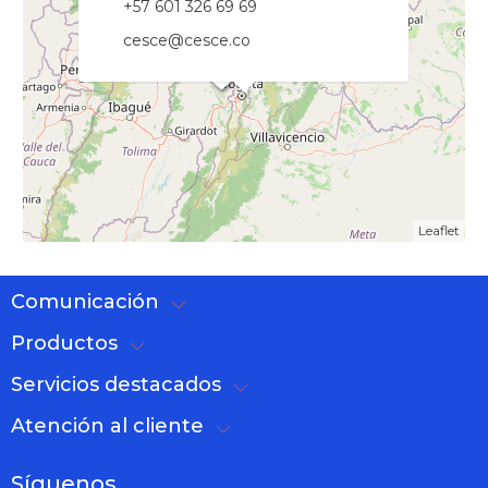
+57 601 326 69 69
cesce@cesce.co
Leaflet
Comunicación
Productos
Servicios destacados
Atención al cliente
Síguenos