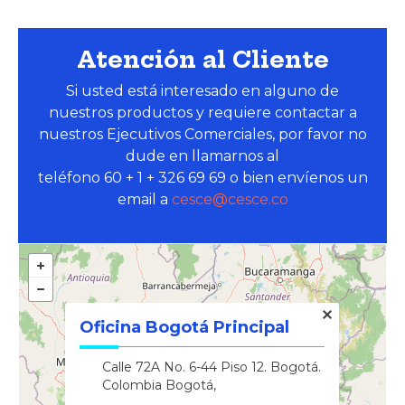
Cesce Colombia S.A. Compañía de Seguros registrado
Atención al Cliente
Si usted está interesado en alguno de
nuestros productos y requiere contactar a
nuestros Ejecutivos Comerciales, por favor no
dude en llamarnos al
teléfono 60 + 1 + 326 69 69 o bien envíenos un
email a
cesce@cesce.co
Oficina Bogotá Principal
Calle 72A No. 6-44 Piso 12. Bogotá.
Colombia Bogotá,