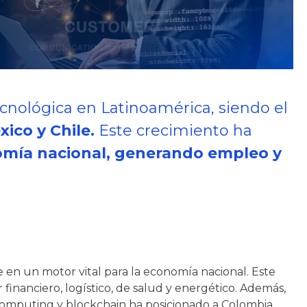
ecnológica en Latinoamérica, siendo el
xico y Chile.
Este crecimiento ha
omía nacional, generando empleo y
 en un motor vital para la economía nacional. Este
 financiero, logístico, de salud y energético. Además,
d computing y blockchain ha posicionado a Colombia