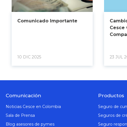
Comunicado Importante
Cambio
Cesce 
Compañ
10 DIC 2025
23 JUL 2
Comunicación
Productos
Noticias Cesce en Colombia
Seguro de cu
Sala de Prensa
Seguros de cr
Blog asesores de pymes
Seguro respons