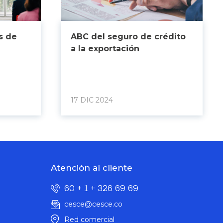
s de
ABC del seguro de crédito
a la exportación
17 DIC 2024
Atención al cliente
60 + 1 + 326 69 69
cesce@cesce.co
Red comercial