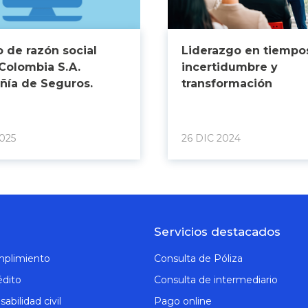
 de razón social
Liderazgo en tiempo
Colombia S.A.
incertidumbre y
ía de Seguros.
transformación
025
26 DIC 2024
Servicios destacados
mplimiento
Consulta de Póliza
édito
Consulta de intermediario
abilidad civil
Pago online