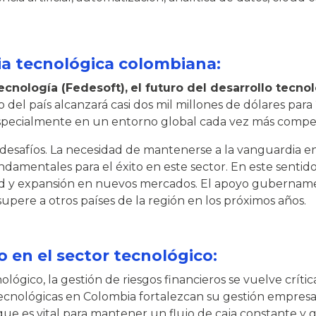
ia tecnológica colombiana:
cnología (Fedesoft),
el futuro del desarrollo tecn
del país alcanzará casi dos mil millones de dólares para
pecialmente en un entorno global cada vez más compet
esafíos. La necesidad de mantenerse a la vanguardia en
fundamentales para el éxito en este sector. En este senti
ad y expansión en nuevos mercados. El apoyo gubername
supere a otros países de la región en los próximos años.
o en el sector tecnológico:
ógico, la gestión de riesgos financieros se vuelve crític
tecnológicas en Colombia fortalezcan su gestión empresar
 que es vital para mantener un flujo de caja constante y 