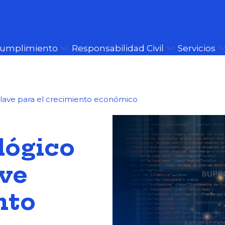
Cumplimiento
Responsabilidad Civil
Servicios
clave para el crecimiento económico
lógico
ave
nto