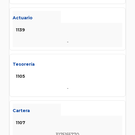
Actuario
1139
-
Tesorería
1105
-
Cartera
1107
3175155770