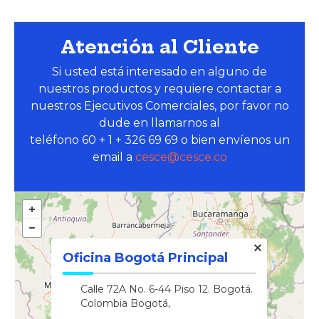
Cesce Colombia S.A. Compañía de Seguros registrado
Atención al Cliente
Si usted está interesado en alguno de
nuestros productos y requiere contactar a
nuestros Ejecutivos Comerciales, por favor no
dude en llamarnos al
teléfono 60 + 1 + 326 69 69 o bien envíenos un
email a
cesce@cesce.co
Oficina Bogotá Principal
Calle 72A No. 6-44 Piso 12. Bogotá.
Colombia Bogotá,