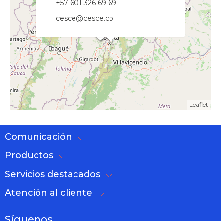
+57 601 326 69 69
cesce@cesce.co
Leaflet
Comunicación
Productos
Servicios destacados
Atención al cliente
Síguenos