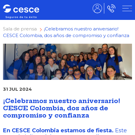
Sala de prensa
¡Celebramos nuestro aniversario!
CESCE Colombia, dos años de compromiso y confianza
31 JUL 2024
¡Celebramos nuestro aniversario!
CESCE Colombia, dos años de
compromiso y confianza
En CESCE Colombia estamos de fiesta.
Este