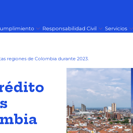
Cumplimiento
Responsabilidad Civil
Servicios
tas regiones de Colombia durante 2023.
rédito
s
ombia