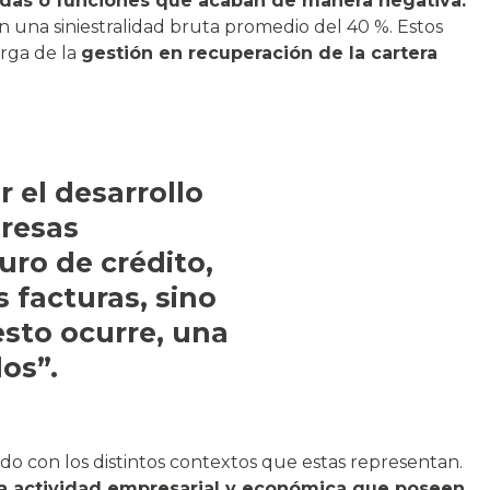
idas o funciones que acaban de manera negativa.
 una siniestralidad bruta promedio del 40 %. Estos
arga de la
gestión en recuperación de la cartera
 el desarrollo
presas
uro de crédito,
 facturas, sino
esto ocurre, una
os”.
do con los distintos contextos que estas representan.
la actividad empresarial y económica que poseen