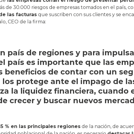
que
las empresas corran el riesgo de presentar pérd
ás de 30.000 riesgos de empresas tomados en el país, con
e las facturas
que suscriben con sus clientes y se enc
lo, CEO de la firma:
n país de regiones y para impulsar
l país es importante que las em
s beneficios de contar con un seg
los protege ante el impago de las
a la liquidez financiera, cuando 
e crecer y buscar nuevos mercad
 % en las principales regiones
de la nación, de acuer
nsidad poblacional de la nación, es necesario
destacar 