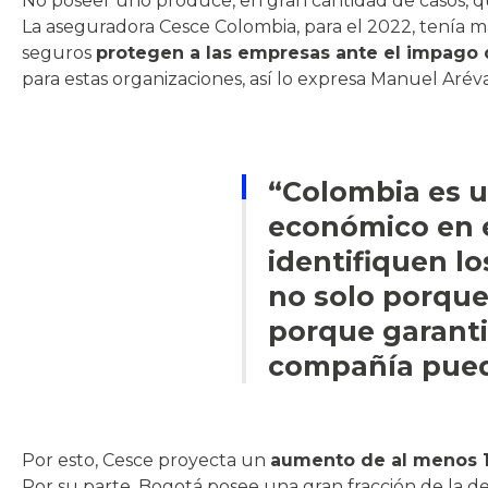
No poseer uno produce, en gran cantidad de casos, 
La aseguradora Cesce Colombia, para el 2022, tenía m
seguros
protegen a las empresas ante el impago d
para estas organizaciones, así lo expresa Manuel Aréva
“Colombia es u
económico en e
identifiquen lo
no solo porque 
porque garantiz
compañía pued
Por esto, Cesce proyecta un
aumento de al menos 15
Por su parte, Bogotá posee una gran fracción de la de