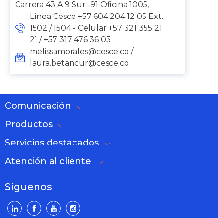
Carrera 43 A 9 Sur -91 Oficina 1005,
Línea Cesce +57 604 204 12 05 Ext.
1502 / 1504 - Celular +57 321 355 21
21 / +57 317 476 36 03
melissamorales@cesce.co /
laura.betancur@cesce.co
Comunicación
Productos
Servicios destacados
Atención al cliente
Síguenos